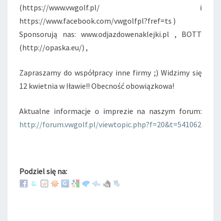
(https://www.vwgolf.pl/ i
https://www.facebook.com/vwgolfpl?fref=ts )
Sponsorują nas: www.odjazdowenaklejki.pl , BOTT
(http://opaska.eu/) ,
Zapraszamy do współpracy inne firmy ;) Widzimy się
12 kwietnia w Iławie!! Obecność obowiązkowa!
Aktualne informacje o imprezie na naszym forum:
http://forum.vwgolf.pl/viewtopic.php?f=20&t=541062
Podziel się na: