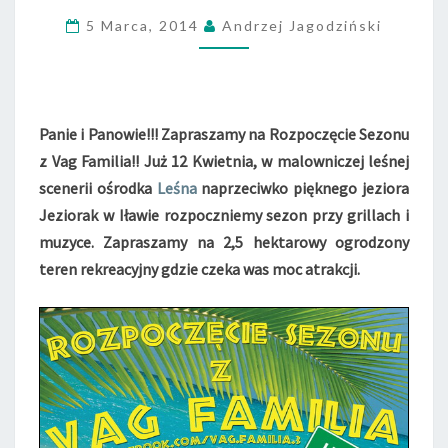
P
O
5 Marca, 2014
Andrzej Jagodziński
C
Z
Ę
C
I
Panie i Panowie!!! Zapraszamy na Rozpoczęcie Sezonu
E
z Vag Familia!! Już 12 Kwietnia, w malowniczej leśnej
S
scenerii ośrodka
Leśna
naprzeciwko pięknego jeziora
E
Jeziorak w Iławie rozpoczniemy sezon przy grillach i
Z
muzyce. Zapraszamy na 2,5 hektarowy ogrodzony
O
N
teren rekreacyjny gdzie czeka was moc atrakcji.
U
Z
V
A
G
F
A
M