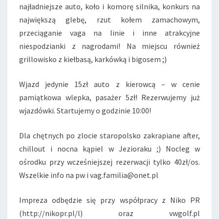
najładniejsze auto, koło i komorę silnika, konkurs na
największą glebę, rzut kołem zamachowym,
przeciąganie vaga na linie i inne atrakcyjne
niespodzianki z nagrodami! Na miejscu również
grillowisko z kiełbasą, karkówką i bigosem ;)
Wjazd jedynie 15zł auto z kierowcą – w cenie
pamiątkowa wlepka, pasażer 5zł! Rezerwujemy już
wjazdówki. Startujemy o godzinie 10:00!
Dla chętnych po zlocie staropolsko zakrapiane after,
chillout i nocna kąpiel w Jezioraku ;) Nocleg w
ośrodku przy wcześniejszej rezerwacji tylko 40zł/os.
Wszelkie info na pw i vag.familia@onet.pl
Impreza odbędzie się przy współpracy z Niko PR
(http://nikopr.pl/l) oraz vwgolf.pl