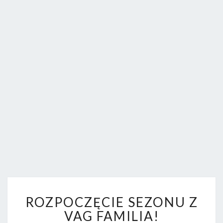
FORUM.
R
ROZPOCZĘCIE SEZONU Z
O
Z
VAG FAMILIA!