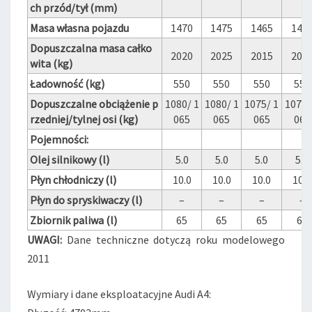
ch przód/tył (mm)
Masa własna pojazdu
1470
1475
1465
146
Dopuszczalna masa całko
2020
2025
2015
202
wita (kg)
Ładowność (kg)
550
550
550
550
Dopuszczalne obciążenie p
1080/ 1
1080/ 1
1075/ 1
1075/
rzedniej/tylnej osi (kg)
065
065
065
065
Pojemności:
Olej silnikowy (l)
5.0
5.0
5.0
5.0
Płyn chłodniczy (l)
10.0
10.0
10.0
10.0
Płyn do spryskiwaczy (l)
–
–
–
–
Zbiornik paliwa (l)
65
65
65
65
UWAGI:
Dane techniczne dotyczą roku modelowego
2011
Wymiary i dane eksploatacyjne Audi A4: