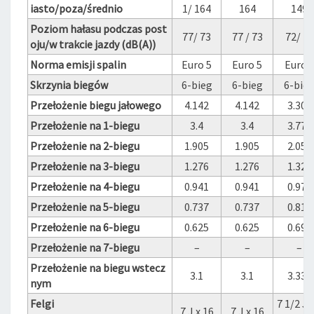
iasto/poza/średnio
1/ 164
164
149
Poziom hałasu podczas post
77/ 73
77 / 73
72/ 74
oju/w trakcie jazdy (dB(A))
Norma emisji spalin
Euro 5
Euro 5
Euro 
Skrzynia biegów
6-bieg
6-bieg
6-bie
Przełożenie biegu jałowego
4.142
4.142
3.304
Przełożenie na 1-biegu
3.4
3.4
3.778
Przełożenie na 2-biegu
1.905
1.905
2.050
Przełożenie na 3-biegu
1.276
1.276
1.321
Przełożenie na 4-biegu
0.941
0.941
0.970
Przełożenie na 5-biegu
0.737
0.737
0.811
Przełożenie na 6-biegu
0.625
0.625
0.692
Przełożenie na 7-biegu
–
–
–
Przełożenie na biegu wstecz
3.1
3.1
3.333
nym
Felgi
7 1/2 J x
7 J x 16
7 J x 16