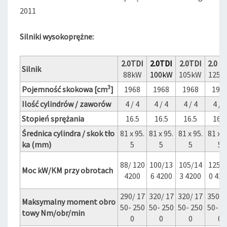
2011
Silniki wysokoprężne:
2.0TDI
2.0TDI
2.0TDI
2.0 T
Silnik
88kW
100kW
105kW
125k
3
Pojemność skokowa [cm
]
1968
1968
1968
196
Ilość cylindrów / zaworów
4 / 4
4 / 4
4 / 4
4 / 4
Stopień sprężania
16.5
16.5
16.5
16.5
Średnica cylindra / skok tło
81 x 95.
81 x 95.
81 x 95.
81 x 9
ka (mm)
5
5
5
5
88/ 120
100/13
105/14
125/
Moc kW/KM przy obrotach
4200
6 4200
3 4200
0 420
290/ 17
320/ 17
320/ 17
350/ 
Maksymalny moment obro
50- 250
50- 250
50- 250
50- 2
towy Nm/obr/min
0
0
0
0