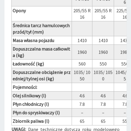
6
Opony
205/55 R
205/55 R
225/55
16
16
16
Średnica tarcz hamulcowych
przód/tył (mm)
Masa własna pojazdu
1410
1410
1430
Dopuszczalna masa całkowit
1960
1960
1980
a (kg)
Ładowność (kg)
560
550
550
Dopuszczalne obciążenie prz
1035/ 10
1035/ 105
1045/ 1
edniej/tylnej osi (kg)
50
0
5
Pojemności:
Olej silnikowy (l)
4.6
4.6
4.6
Płyn chłodniczy (l)
7.8
7.8
7.8
Płyn do spryskiwaczy (l)
–
–
–
Zbiornik paliwa (l)
65
65
55
UWAGI:
Dane techniczne dotyczą roku modelowego