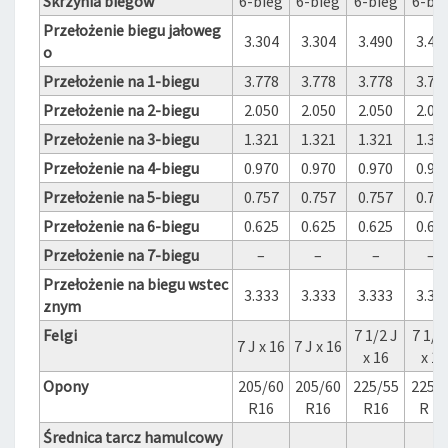
Skrzynia biegów
6-bieg
6-bieg
6-bieg
6-bi
Przełożenie biegu jałoweg
3.304
3.304
3.490
3.49
o
Przełożenie na 1-biegu
3.778
3.778
3.778
3.77
Przełożenie na 2-biegu
2.050
2.050
2.050
2.05
Przełożenie na 3-biegu
1.321
1.321
1.321
1.32
Przełożenie na 4-biegu
0.970
0.970
0.970
0.97
Przełożenie na 5-biegu
0.757
0.757
0.757
0.75
Przełożenie na 6-biegu
0.625
0.625
0.625
0.62
Przełożenie na 7-biegu
–
–
–
—
Przełożenie na biegu wstec
3.333
3.333
3.333
3.33
znym
Felgi
7 1/2 J
7 1/ 
7 J x 16
7 J x 16
x 16
x 16
Opony
205/60
205/60
225/55
225/
R16
R16
R16
R 16
Średnica tarcz hamulcowy