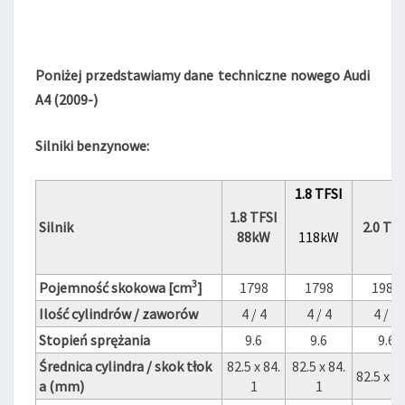
I
A
4
B
Poniżej przedstawiamy dane techniczne nowego Audi
8
A4 (2009-)
Silniki benzynowe:
1.8 TFSI
1.8 TFSI
Silnik
2.0 TFS
88kW
118kW
3
Pojemność skokowa [cm
]
1798
1798
1984
Ilość cylindrów / zaworów
4 / 4
4 / 4
4 / 4
Stopień sprężania
9.6
9.6
9.6
Średnica cylindra / skok tłok
82.5 x 84.
82.5 x 84.
82.5 x 9
a (mm)
1
1