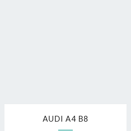
FORUM.
A
AUDI A4 B8
U
D