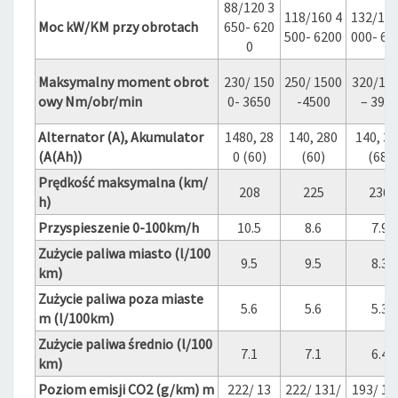
88/120 3
118/160 4
132/180
Moc kW/KM przy obrotach
650- 620
500- 6200
000- 60
0
Maksymalny moment obrot
230/ 150
250/ 1500
320/15
owy Nm/obr/min
0- 3650
-4500
– 390
Alternator (A), Akumulator
1480, 28
140, 280
140, 38
(A(Ah))
0 (60)
(60)
(68)
Prędkość maksymalna (km/
208
225
236
h)
Przyspieszenie 0-100km/h
10.5
8.6
7.9
Zużycie paliwa miasto (l/100
9.5
9.5
8.3
km)
Zużycie paliwa poza miaste
5.6
5.6
5.3
m (l/100km)
Zużycie paliwa średnio (l/100
7.1
7.1
6.4
km)
Poziom emisji CO2 (g/km) m
222/ 13
222/ 131/
193/ 12