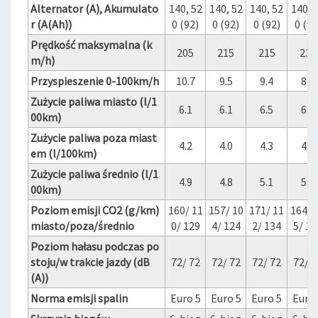
Alternator (A), Akumulato
140, 52
140, 52
140, 52
140, 
r (A(Ah))
0 (92)
0 (92)
0 (92)
0 (92
Prędkość maksymalna (k
205
215
215
230
m/h)
Przyspieszenie 0-100km/h
10.7
9.5
9.4
8.4
Zużycie paliwa miasto (l/1
6.1
6.1
6.5
6.2
00km)
Zużycie paliwa poza miast
4.2
4.0
4.3
4.4
em (l/100km)
Zużycie paliwa średnio (l/1
4.9
4.8
5.1
5.1
00km)
Poziom emisji CO2 (g/km)
160/ 11
157/ 10
171/ 11
164/ 
miasto/poza/średnio
0/ 129
4/ 124
2/ 134
5/ 13
Poziom hałasu podczas po
stoju/w trakcie jazdy (dB
72/ 72
72/ 72
72/ 72
72/ 7
(A))
Norma emisji spalin
Euro 5
Euro 5
Euro 5
Euro 