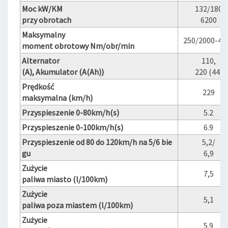
Moc kW/KM
132/180
przy obrotach
6200
Maksymalny
250/2000-45
moment obrotowy Nm/obr/min
Alternator
110,
(A), Akumulator (A(Ah))
220 (44)
Prędkość
229
maksymalna (km/h)
Przyspieszenie 0-80km/h(s)
5.2
Przyspieszenie 0-100km/h(s)
6.9
Przyspieszenie od 80 do 120km/h na 5/6 bie
5,2/
gu
6,9
Zużycie
7,5
paliwa miasto (l/100km)
Zużycie
5,1
paliwa poza miastem (l/100km)
Zużycie
5.9