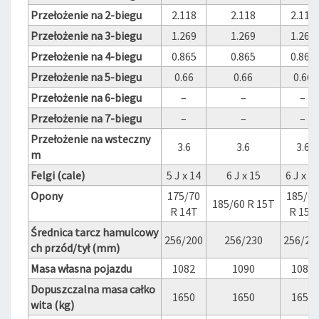
Przełożenie na 2-biegu
2.118
2.118
2.118
Przełożenie na 3-biegu
1.269
1.269
1.269
Przełożenie na 4-biegu
0.865
0.865
0.865
Przełożenie na 5-biegu
0.66
0.66
0.66
Przełożenie na 6-biegu
–
–
–
Przełożenie na 7-biegu
–
–
–
Przełożenie na wsteczny
3.6
3.6
3.6
m
Felgi (cale)
5 J x 14
6 J x 15
6 J x 1
Opony
175/70
185/60
185/60 R 15T
R 14T
R 15T
Średnica tarcz hamulcowy
256/200
256/230
256/23
ch przód/tył (mm)
Masa własna pojazdu
1082
1090
1082
Dopuszczalna masa całko
1650
1650
1650
wita (kg)