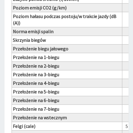
Poziom emisji CO2 (g/km)
Poziom hałasu podczas postoju/w trakcie jazdy (dB
7
(A))
Norma emisji spalin
E
Skrzynia biegów
5
Przełożenie biegu jałowego
Przełożenie na 1-biegu
Przełożenie na 2-biegu
Przełożenie na 3-biegu
Przełożenie na 4-biegu
Przełożenie na 5-biegu
Przełożenie na 6-biegu
Przełożenie na 7-biegu
Przełożenie na wstecznym
Felgi (cale)
5 1/