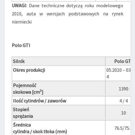
UWAGI:
Dane techniczne dotyczą roku modelowego
2010, auta w wersjach podstawowych na rynek
niemiecki
Polo GTI
Silnik
Polo GTI
Okres produkcji
05.2010 – 03.2
4
Pojemność
1390
3
skokowa [cm
]
Ilość cylindrów / zaworów
4 / 4
Stopień
10
sprężania
Średnica
76.5/75.6
cylindra / skok tłoka (mm)