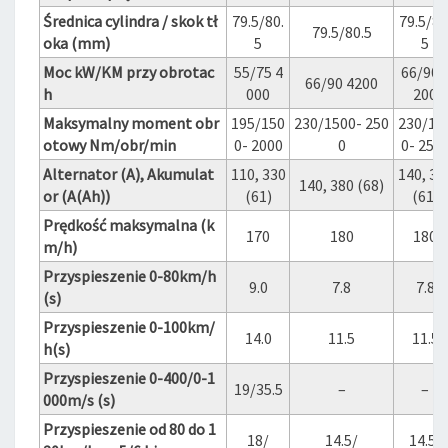
Średnica cylindra / skok tł
79.5/80.
79.5/80
79.5/80.5
oka (mm)
5
5
Moc kW/KM przy obrotac
55/75 4
66/90 
66/90 4200
h
000
200
Maksymalny moment obr
195/150
230/1500- 250
230/15
otowy Nm/obr/min
0- 2000
0
0- 250
Alternator (A), Akumulat
110, 330
140, 33
140, 380 (68)
or (A(Ah))
(61)
(61)
Prędkość maksymalna (k
170
180
180
m/h)
Przyspieszenie 0-80km/h
9.0
7.8
7.8
(s)
Przyspieszenie 0-100km/
14.0
11.5
11.5
h(s)
Przyspieszenie 0-400/0-1
19/35.5
–
–
000m/s (s)
Przyspieszenie od 80 do 1
18/
14.5/
14.5/