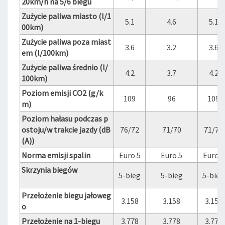
20km/h na 5/6 biegu
Zużycie paliwa miasto (l/1
5.1
4.6
5.1
00km)
Zużycie paliwa poza miast
3.6
3.2
3.6
em (l/100km)
Zużycie paliwa średnio (l/
4.2
3.7
4.2
100km)
Poziom emisji CO2 (g/k
109
96
109
m)
Poziom hałasu podczas p
ostoju/w trakcie jazdy (dB
76/72
71/70
71/70
(A))
Norma emisji spalin
Euro 5
Euro 5
Euro 5
Skrzynia biegów
5-bieg
5-bieg
5-bieg
Przełożenie biegu jałoweg
3.158
3.158
3.158
o
Przełożenie na 1-biegu
3.778
3.778
3.778