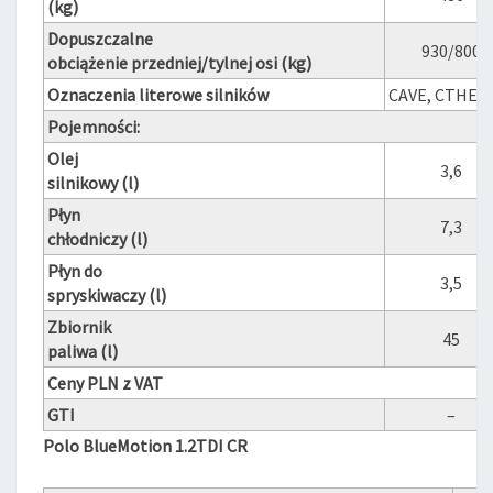
(kg)
Dopuszczalne
930/800
obciążenie przedniej/tylnej osi (kg)
Oznaczenia literowe silników
CAVE, CTHE
Pojemności:
Olej
3,6
silnikowy (l)
Płyn
7,3
chłodniczy (l)
Płyn do
3,5
spryskiwaczy (l)
Zbiornik
45
paliwa (l)
Ceny PLN z VAT
GTI
–
Polo BlueMotion 1.2TDI CR