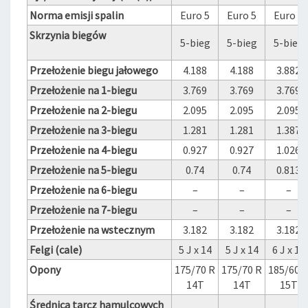
Norma emisji spalin
Euro 5
Euro 5
Euro 5
Skrzynia biegów
5-bieg
5-bieg
5-bieg
Przełożenie biegu jałowego
4.188
4.188
3.882
Przełożenie na 1-biegu
3.769
3.769
3.769
Przełożenie na 2-biegu
2.095
2.095
2.095
Przełożenie na 3-biegu
1.281
1.281
1.387
Przełożenie na 4-biegu
0.927
0.927
1.026
Przełożenie na 5-biegu
0.74
0.74
0.813
Przełożenie na 6-biegu
–
–
–
Przełożenie na 7-biegu
–
–
–
Przełożenie na wstecznym
3.182
3.182
3.182
Felgi (cale)
5 J x 14
5 J x 14
6 J x 15
Opony
175/70 R
175/70 R
185/60 
14T
14T
15T
Średnica tarcz hamulcowych