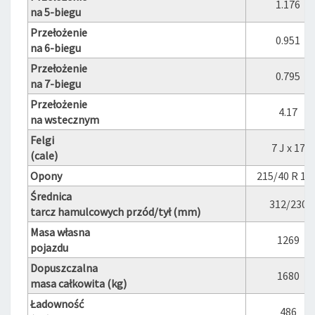
1.176
na 5-biegu
Przełożenie
0.951
na 6-biegu
Przełożenie
0.795
na 7-biegu
Przełożenie
4.17
na wstecznym
Felgi
7 J x 17
(cale)
Opony
215/40 R 17 
Średnica
312/230
tarcz hamulcowych przód/tył (mm)
Masa własna
1269
pojazdu
Dopuszczalna
1680
masa całkowita (kg)
Ładowność
486