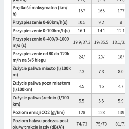
Prędkość maksymalna (km/
157
165
177
h)
Przyspieszenie 0-80km/h(s)
10.5
9.2
8
Przyspieszenie 0-100km/h(s)
16.1
14.1
12.1
Przyspieszenie 0-400/0-1000
19.9/37.3
19/35.5
18.1/33.
m/s (s)
Przyspieszenie od 80 do 120k
24/
23/
18/
m/h na 5/6 biegu
Zużycie paliwa miasto (l/100k
7.3
7.3
8.0
m)
Zużycie paliwa poza miastem
4.5
4.5
4.7
(l/100km)
Zużycie paliwa średnio (l/100
5.5
5.5
5.9
km)
Poziom emisji CO2 (g/km)
128
128
139
Poziom hałasu podczas post
74/73
75/73
81/73
oju/w trakcie jazdy (dB(A))