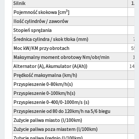
Silnik
1.2
3
Pojemność skokowa [cm
]
Ilość cylindrów / zaworów
Stopień sprężania
Średnica cylindra / skok tłoka (mm)
79
Moc kW/KM przy obrotach
55/
Maksymalny moment obrotowy Nm/obr/min
18
Alternator (A), Akumulator (A(Ah))
140,
Prędkość maksymalna (km/h)
Przyspieszenie 0-80km/h(s)
Przyspieszenie 0-100km/h(s)
Przyspieszenie 0-400/0-1000m/s (s)
Przyspieszenie od 80 do 120km/h na 5/6 biegu
Zużycie paliwa miasto (l/100km)
Zużycie paliwa poza miastem (l/100km)
Zużycie paliwa średnio (l/100km)