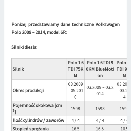
O
L
O
5
Poniżej przedstawiamy dane techniczne Volkswagen
Polo 2009 – 2014, model 6R:
Silniki diesla:
Polo 1.6
Polo 1.6TDI 9
Polo 1.
Silnik
TDI 75K
0KM BlueMoti
TDI 90
M
on
M
03.2009
03.200
03.2009 – 03.2
Okres produkcji
– 05.201
– 03.20
014
0
4
Pojemność skokowa [cm
1598
1598
1598
3
]
Ilość cylindrów / zaworów
4 / 4
4 / 4
4 / 4
Stopień sprężania
16.5
16.5
16.5