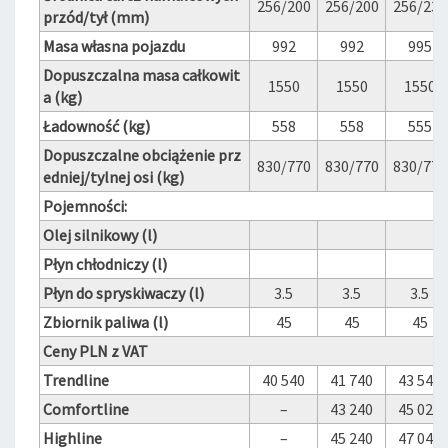
256/200
256/200
256/230
przód/tył (mm)
Masa własna pojazdu
992
992
995
Dopuszczalna masa całkowit
1550
1550
1550
a (kg)
Ładowność (kg)
558
558
555
Dopuszczalne obciążenie prz
830/770
830/770
830/770
edniej/tylnej osi (kg)
Pojemności:
Olej silnikowy (l)
Płyn chłodniczy (l)
Płyn do spryskiwaczy (l)
3.5
3.5
3.5
Zbiornik paliwa (l)
45
45
45
Ceny PLN z VAT
Trendline
40 540
41 740
43 540
Comfortline
–
43 240
45 020
Highline
–
45 240
47 040