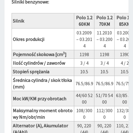
Silniki benzynowe:
Polo 1.2
Polo 1.2
Polo 1.4
Silnik
60KM
70KM
85KM
03.2009
11.2010
03.2009
Okres produkcji
– 03.201
– 03.200
– 03.201
4
4
4
3
Pojemność skokowa [cm
]
1198
1198
1390
Ilość cylindrów / zaworów
3 / 4
3 / 4
4 / 2
Stopień sprężania
10.5
10.5
10.5
Średnica cylindra / skok tłoka
76.5/86.9
76.5/86.9
76.5/75.
(mm)
44/60 52
51/70 54
63/85 50
Moc kW/KM przy obrotach
00
00
00
Maksymalny moment obroto
108/300
112/300
132/380
wy Nm/obr/min
0
0
0
Alternator (A), Akumulator
90, 220
90, 220
110, 220
(A(Ah))
(44)
(44)
(44)