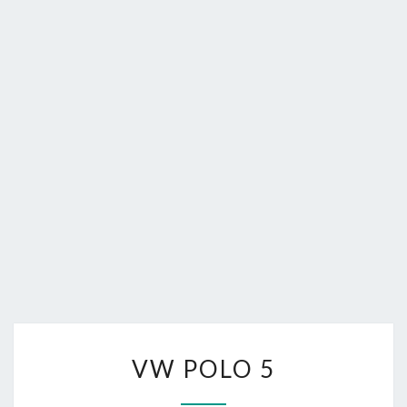
FORUM.
V
VW POLO 5
W
P