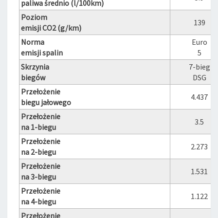
paliwa średnio (l/100km)
Poziom
139
emisji CO2 (g/km)
Norma
Euro
emisji spalin
5
Skrzynia
7-bieg
biegów
DSG
Przełożenie
4.437
biegu jałowego
Przełożenie
3.5
na 1-biegu
Przełożenie
2.273
na 2-biegu
Przełożenie
1.531
na 3-biegu
Przełożenie
1.122
na 4-biegu
Przełożenie