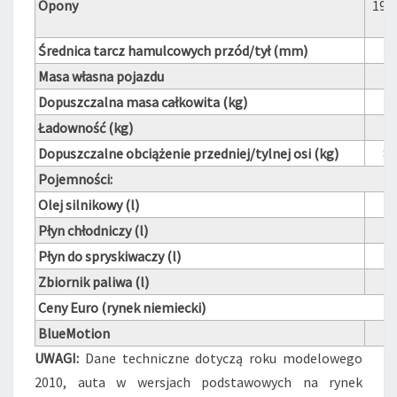
Opony
195
Średnica tarcz hamulcowych przód/tył (mm)
25
Masa własna pojazdu
Dopuszczalna masa całkowita (kg)
Ładowność (kg)
Dopuszczalne obciążenie przedniej/tylnej osi (kg)
80
Pojemności:
Olej silnikowy (l)
Płyn chłodniczy (l)
Płyn do spryskiwaczy (l)
Zbiornik paliwa (l)
Ceny Euro (rynek niemiecki)
BlueMotion
1
UWAGI:
Dane techniczne dotyczą roku modelowego
2010, auta w wersjach podstawowych na rynek