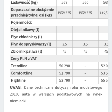
Ładowność (kg)
568
560
568
Dopuszczalne obciążenie
930/770
930/770
930/77
przedniej/tylnej osi (kg)
Pojemności:
Olej silnikowy (l)
Płyn chłodniczy (l)
Płyn do spryskiwaczy (l)
3.5
3.5
3.5
Zbiornik paliwa (l)
45
45
45
Ceny PLN z VAT
Trendline
50 290
–
52 090
Comfortline
51 790
–
53 590
Highline
53 790
–
55 590
UWAGI:
Dane techniczne dotyczą roku modelowego
2010, auta w wersjach podstawowych na rynek
niemiecki