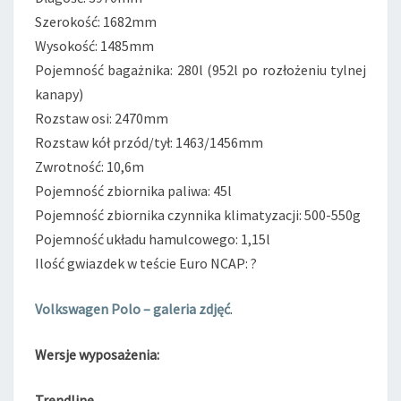
Szerokość: 1682mm
Wysokość: 1485mm
Pojemność bagażnika: 280l (952l po rozłożeniu tylnej
kanapy)
Rozstaw osi: 2470mm
Rozstaw kół przód/tył: 1463/1456mm
Zwrotność: 10,6m
Pojemność zbiornika paliwa: 45l
Pojemność zbiornika czynnika klimatyzacji: 500-550g
Pojemność układu hamulcowego: 1,15l
Ilość gwiazdek w teście Euro NCAP: ?
Volkswagen Polo – galeria zdjęć
.
Wersje wyposażenia:
Trendline