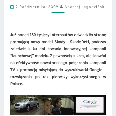
R
A
9 Października, 2009
Andrzej Jagodziński
J
Y
E
T
I
Już ponad 150 tysięcy Internautów odwiedziło stronę
–
promującą nowy model Škody – Škodę Yeti, podczas
1
zaledwie kilku dni trwania innowacyjnej kampanii
5
“launchowej” modelu. Z pewnością sukces, ale i dowód
0
na efektywność nowatorskiego połączenia kampanii
T
Y
TV z promocją odsyłającą do wyszukiwarki Google –
Ś
rozwiązania po raz pierwszy wykorzystanego w
O
Polsce.
D
W
I
E
D
Z