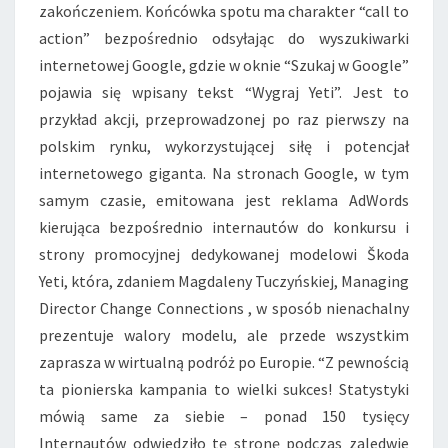
zakończeniem. Końcówka spotu ma charakter “call to
action” bezpośrednio odsyłając do wyszukiwarki
internetowej Google, gdzie w oknie “Szukaj w Google”
pojawia się wpisany tekst “Wygraj Yeti”. Jest to
przykład akcji, przeprowadzonej po raz pierwszy na
polskim rynku, wykorzystującej siłę i potencjał
internetowego giganta. Na stronach Google, w tym
samym czasie, emitowana jest reklama AdWords
kierująca bezpośrednio internautów do konkursu i
strony promocyjnej dedykowanej modelowi Škoda
Yeti, która, zdaniem Magdaleny Tuczyńskiej, Managing
Director Change Connections , w sposób nienachalny
prezentuje walory modelu, ale przede wszystkim
zaprasza w wirtualną podróż po Europie. “Z pewnością
ta pionierska kampania to wielki sukces! Statystyki
mówią same za siebie – ponad 150 tysięcy
Internautów odwiedziło tę stronę podczas zaledwie