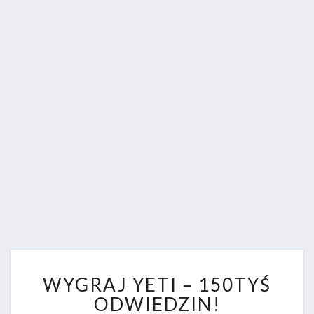
FORUM.
W
WYGRAJ YETI – 150TYŚ
Y
G
ODWIEDZIN!