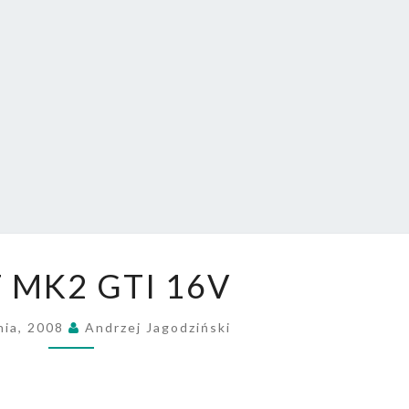
AUT
Schematy
Osiągi
Ogłoszenia.
Największe
W Polsce
FORUM.
G
 MK2 GTI 16V
O
L
nia, 2008
F
Andrzej Jagodziński
M
K
2