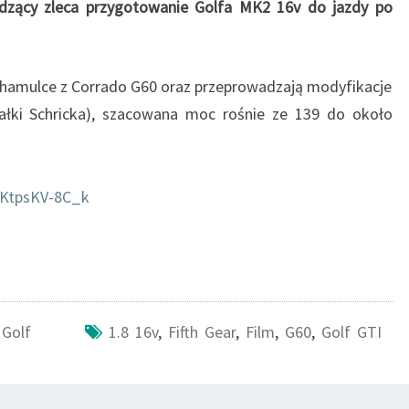
adzący zleca przygotowanie Golfa MK2 16v do jazdy po
G
T
I
1
 hamulce z Corrado G60 oraz przeprowadzają modyfikacje
6
ałki Schricka), szacowana moc rośnie ze 139 do około
V
=KtpsKV-8C_k
Golf
1.8 16v
,
Fifth Gear
,
Film
,
G60
,
Golf GTI