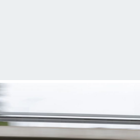
AUT
Schematy
Osiągi
Ogłoszenia.
Największe
W Polsce
FORUM.