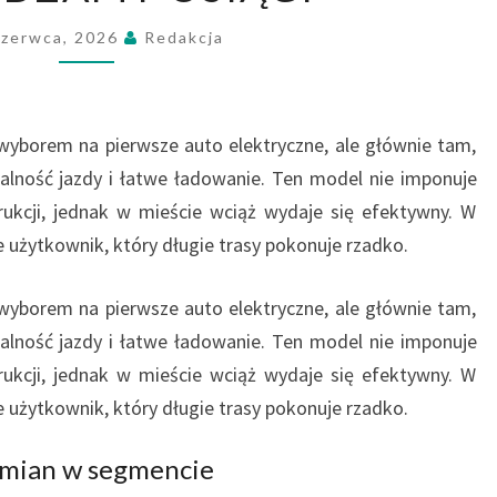
E
-
Czerwca, 2026
Redakcja
G
O
L
yborem na pierwsze auto elektryczne, ale głównie tam,
F
T
walność jazdy i łatwe ładowanie. Ten model nie imponuje
O
rukcji, jednak w mieście wciąż wydaje się efektywny. W
W
e użytkownik, który długie trasy pokonuje rzadko.
C
I
yborem na pierwsze auto elektryczne, ale głównie tam,
Ą
walność jazdy i łatwe ładowanie. Ten model nie imponuje
Ż
I
rukcji, jednak w mieście wciąż wydaje się efektywny. W
D
e użytkownik, który długie trasy pokonuje rzadko.
E
A
 zmian w segmencie
L