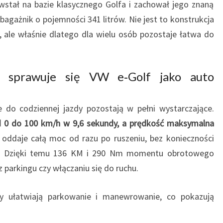
wstał na bazie klasycznego Golfa i zachował jego znaną
A
S
bagażnik o pojemności 341 litrów. Nie jest to konstrukcja
T
, ale właśnie dlatego dla wielu osób pozostaje łatwa do
A
R
T
k sprawuje się VW e‑Golf jako auto
?
S
P
e do codziennej jazdy pozostają w pełni wystarczające.
R
d 0 do 100 km/h w 9,6 sekundy, a prędkość maksymalna
A
y oddaje całą moc od razu po ruszeniu, bez konieczności
W
nowy. Dzięki temu 136 KM i 290 Nm momentu obrotowego
D
z parkingu czy włączaniu się do ruchu.
Z
A
M
 ułatwiają parkowanie i manewrowanie, co pokazują
Y
O