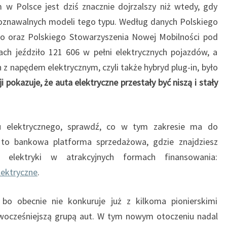
N
w Polsce jest dziś znacznie dojrzalszy niż wtedy, gdy
E
zpoznawalnych modeli tego typu. Według danych Polskiego
A
o oraz Polskiego Stowarzyszenia Nowej Mobilności pod
U
ach jeździło 121 606 w pełni elektrycznych pojazdów, a
T
napędem elektrycznym, czyli także hybryd plug-in, było
O
E
i pokazuje, że auta elektryczne przestały być niszą i stały
L
E
K
u elektrycznego, sprawdź, co w tym zakresie ma do
T
 to bankowa platforma sprzedażowa, gdzie znajdziesz
R
elektryki w atrakcyjnych formach finansowania:
Y
C
lektryczne
.
Z
N
bo obecnie nie konkuruje już z kilkoma pionierskimi
E
owocześniejszą grupą aut. W tym nowym otoczeniu nadal
N