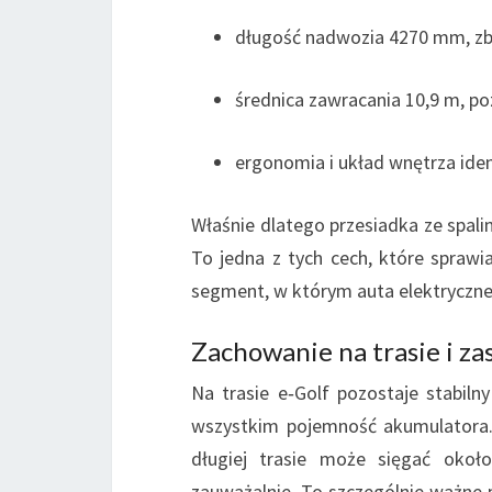
długość nadwozia 4270 mm, zbl
średnica zawracania 10,9 m, po
ergonomia i układ wnętrza ide
Właśnie dlatego przesiadka ze spa
To jedna z tych cech, które sprawi
segment, w którym auta elektryczne
Zachowanie na trasie i z
Na trasie e‑Golf pozostaje stabiln
wszystkim pojemność akumulatora.
długiej trasie może sięgać okoł
zauważalnie. To szczególnie ważne p