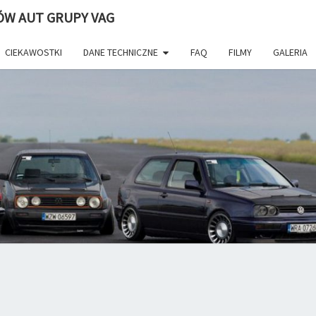
ÓW AUT GRUPY VAG
CIEKAWOSTKI
DANE TECHNICZNE
FAQ
FILMY
GALERIA
WWW.
Volkswagen
Golf. Portal
I Forum
Fanów VW.
–
Najlepsze
Porady
Zdjęcia
Tuning
MI
Dane
Techniczne
Filmy
Newsy