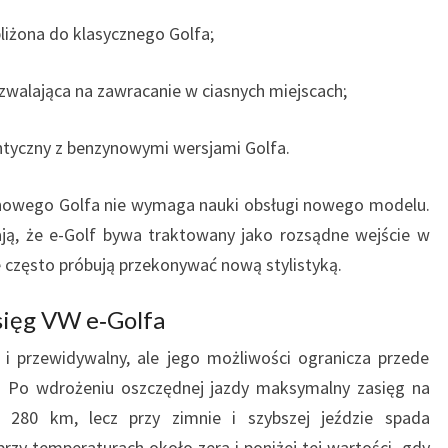
S
iżona do klasycznego Golfa;
I
Ą
G
zwalająca na zawracanie w ciasnych miejscach;
I
ntyczny z benzynowymi wersjami Golfa.
linowego Golfa nie wymaga nauki obsługi nowego modelu.
ają, że e-Golf bywa traktowany jako rozsądne wejście w
 często próbują przekonywać nową stylistyką.
asięg VW e‑Golfa
y i przewidywalny, ale jego możliwości ogranicza przede
 Po wdrożeniu oszczędnej jazdy maksymalny zasięg na
o 280 km, lecz przy zimnie i szybszej jeździe spada
rzy temperaturach około zera i poniżej tej wartości, gdy