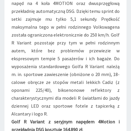
napęd na 4 koła 4MOTION oraz dwusprzęgłową
przekładnię automatyczną DSG. Dzięki temu sprint do
setki zajmuje mu tylko 5,1 sekundy. Prędkość
maksymalna tego w pełni rodzinnego Volkswagena
została ograniczona elektronicznie do 250 km/h. Golf
R Variant pozostaje przy tym w pełni rodzinnym
autem, które bez problemów przewiezie w
ekspresowym tempie 5 pasażerów i ich bagaże. Do
wyposażenia standardowego Golfa R Variant należą
m. in. sportowe zawieszenie (obniżone o 20 mm), 18-
calowe obręcze ze stopów metali lekkich Cadiz (z
oponami 225/40), biksenonowe reflektory z
charakterystycznymi dla modeli R światłami do jazdy
dziennej LED oraz sportowe fotele z tapicerką z
Alcantary i logo R.
Golf R Variant z seryjnym napędem 4Motion i
przekładnią DSG kosztuje 164.890 zł.