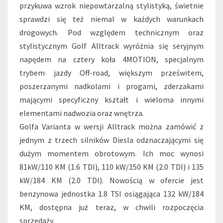
przykuwa wzrok niepowtarzalną stylistyką, świetnie
sprawdzi się też niemal w każdych warunkach
drogowych. Pod względem technicznym oraz
stylistycznym Golf Alltrack wyróżnia się seryjnym
napędem na cztery koła 4MOTION, specjalnym
trybem jazdy Off-road, większym prześwitem,
poszerzanymi nadkolami i progami, zderzakami
mającymi specyficzny kształt i wieloma innymi
elementami nadwozia oraz wnętrza.
Golfa Varianta w wersji Alltrack można zamówić z
jednym z trzech silników Diesla odznaczającymi się
dużym momentem obrotowym. Ich moc wynosi
81kW/110 KM (1.6 TDI), 110 kW/150 KM (2.0 TDI) i 135
kW/184 KM (2.0 TDI). Nowością w ofercie jest
benzynowa jednostka 1.8 TSI osiągająca 132 kW/184
KM, dostępna już teraz, w chwili rozpoczęcia
sprzedaży.