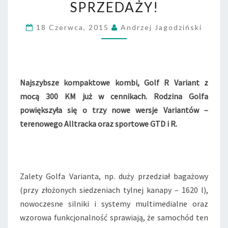
F
SPRZEDAŻY!
V
A
18 Czerwca, 2015
Andrzej Jagodziński
R
I
A
N
T
Najszybsze kompaktowe kombi, Golf R Variant z
A
mocą 300 KM już w cennikach. Rodzina Golfa
L
powiększyła się o trzy nowe wersje Variantów –
L
terenowego Alltracka oraz sportowe GTD i R.
T
R
A
C
K
Zalety Golfa Varianta, np. duży przedział bagażowy
,
(przy złożonych siedzeniach tylnej kanapy – 1620 l),
G
T
nowoczesne silniki i systemy multimedialne oraz
D
wzorowa funkcjonalność sprawiają, że samochód ten
I