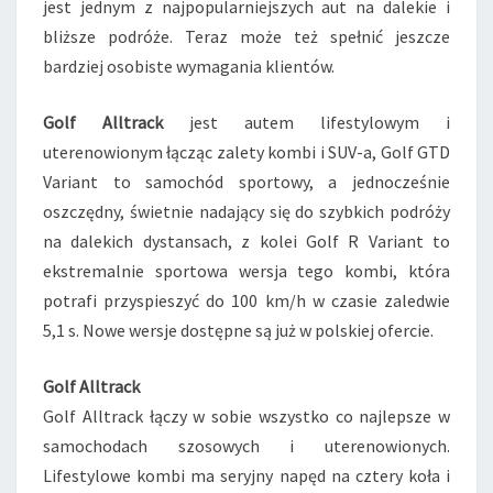
jest jednym z najpopularniejszych aut na dalekie i
R
bliższe podróże. Teraz może też spełnić jeszcze
J
U
bardziej osobiste wymagania klientów.
Ż
W
Golf Alltrack
jest autem lifestylowym i
S
uterenowionym łącząc zalety kombi i SUV-a, Golf GTD
P
Variant to samochód sportowy, a jednocześnie
R
Z
oszczędny, świetnie nadający się do szybkich podróży
E
na dalekich dystansach, z kolei Golf R Variant to
D
ekstremalnie sportowa wersja tego kombi, która
A
potrafi przyspieszyć do 100 km/h w czasie zaledwie
Ż
5,1 s. Nowe wersje dostępne są już w polskiej ofercie.
Y
!
Golf Alltrack
Golf Alltrack łączy w sobie wszystko co najlepsze w
samochodach szosowych i uterenowionych.
Lifestylowe kombi ma seryjny napęd na cztery koła i