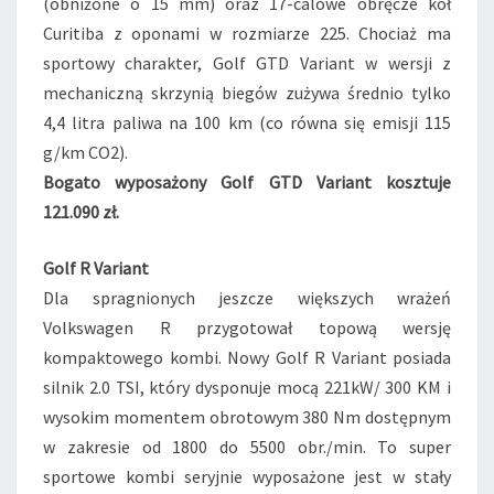
(obniżone o 15 mm) oraz 17-calowe obręcze kół
Curitiba z oponami w rozmiarze 225. Chociaż ma
sportowy charakter, Golf GTD Variant w wersji z
mechaniczną skrzynią biegów zużywa średnio tylko
4,4 litra paliwa na 100 km (co równa się emisji 115
g/km CO2).
Bogato wyposażony Golf GTD Variant kosztuje
121.090 zł.
Golf R Variant
Dla spragnionych jeszcze większych wrażeń
Volkswagen R przygotował topową wersję
kompaktowego kombi. Nowy Golf R Variant posiada
silnik 2.0 TSI, który dysponuje mocą 221kW/ 300 KM i
wysokim momentem obrotowym 380 Nm dostępnym
w zakresie od 1800 do 5500 obr./min. To super
sportowe kombi seryjnie wyposażone jest w stały