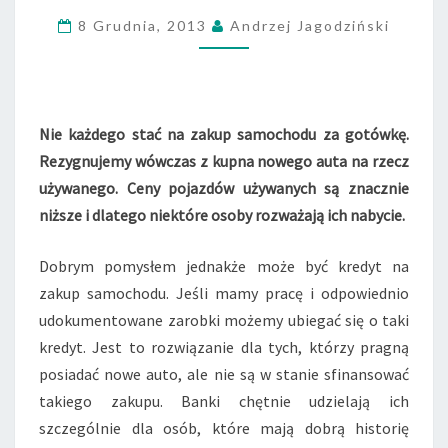
O
C
8 Grudnia, 2013
Andrzej Jagodziński
H
Ó
D
Z
A
Nie każdego stać na zakup samochodu za gotówkę.
G
Rezygnujemy wówczas z kupna nowego auta na rzecz
O
używanego. Ceny pojazdów używanych są znacznie
T
niższe i dlatego niektóre osoby rozważają ich nabycie.
Ó
W
K
Dobrym pomysłem jednakże może być kredyt na
Ę
zakup samochodu. Jeśli mamy pracę i odpowiednio
C
udokumentowane zarobki możemy ubiegać się o taki
Z
kredyt. Jest to rozwiązanie dla tych, którzy pragną
Y
posiadać nowe auto, ale nie są w stanie sfinansować
N
A
takiego zakupu. Banki chętnie udzielają ich
R
szczególnie dla osób, które mają dobrą historię
A