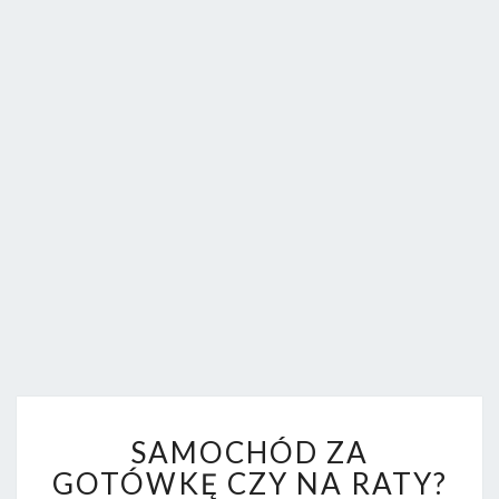
FORUM.
S
SAMOCHÓD ZA
A
M
GOTÓWKĘ CZY NA RATY?