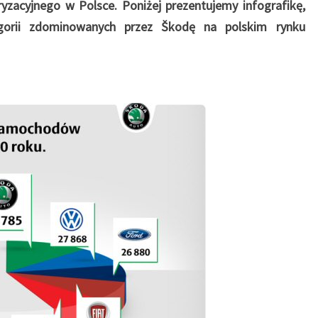
yzacyjnego w Polsce. Poniżej prezentujemy infografikę,
0
egorii zdominowanych przez Škodę na polskim rynku
R
A
Z
Y
N
R
1