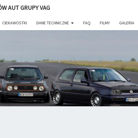
ÓW AUT GRUPY VAG
CIEKAWOSTKI
DANE TECHNICZNE
FAQ
FILMY
GALERIA
WWW.
Volkswagen
Golf. Portal
I Forum
Fanów VW.
–
Najlepsze
Porady
Zdjęcia
Tuning
MI
Dane
Techniczne
Filmy
Newsy