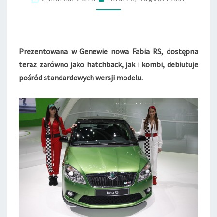
D
A
F
A
B
Prezentowana w Genewie nowa Fabia RS, dostępna
I
teraz zarówno jako hatchback, jak i kombi, debiutuje
A
R
pośród standardowych wersji modelu.
S