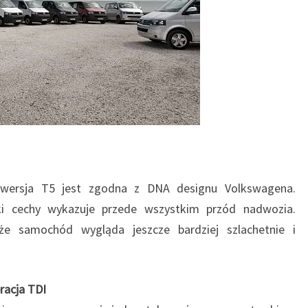
E
R
,
M
U
L
T
I
V
A
N
ersja T5 jest zgodna z DNA designu Volkswagena.
,
tyki cechy wykazuje przede wszystkim przód nadwozia.
C
 że samochód wygląda jeszcze bardziej szlachetnie i
A
R
A
V
racja TDI
E