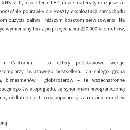
RNS 510), oświetlenie LED, nowe materiały oraz jeszcze
nocześnie poprawiły się koszty eksploatacji samochodu
iom zużycia paliwa i niższym kosztom serwisowania. Na
być wymieniany teraz po przejechaniu 210.000 kilometrów,
van i California – to cztery podstawowe wersje
emplarzy światowego bestsellera. Dla całego grona
dzin, biznesmenów i globtroterów – te wszechstronne
acyjnego światopoglądu, są synonimem nieograniczonej
innymi dlatego jest to najpopularniejsza rodzina modeli w
koną