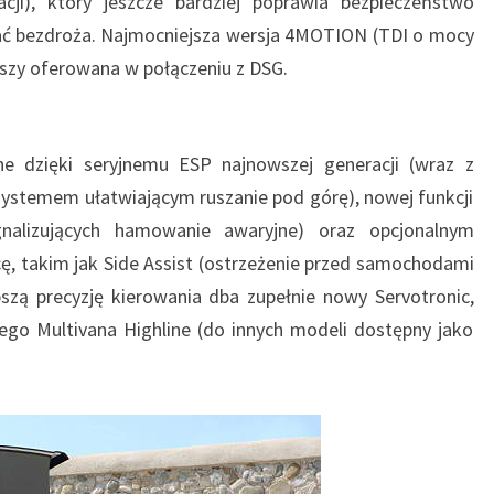
cji), który jeszcze bardziej poprawia bezpieczeństwo
ać bezdroża. Najmocniejsza wersja 4MOTION (TDI o mocy
wszy oferowana w połączeniu z DSG.
e dzięki seryjnemu ESP najnowszej generacji (wraz z
systemem ułatwiającym ruszanie pod górę), nowej funkcji
gnalizujących hamowanie awaryjne) oraz opcjonalnym
takim jak Side Assist (ostrzeżenie przed samochodami
szą precyzję kierowania dba zupełnie nowy Servotronic,
ego Multivana Highline (do innych modeli dostępny jako