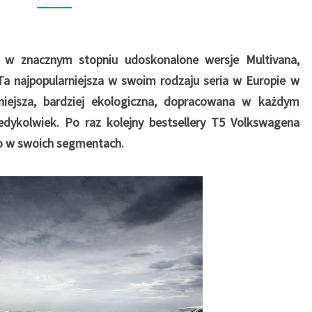
E
R
A
, w znacznym stopniu udoskonalone wersje Multivana,
C
J
i. Ta najpopularniejsza w swoim rodzaju seria w Europie w
A
dniejsza, bardziej ekologiczna, dopracowana w każdym
T
iedykolwiek. Po raz kolejny bestsellery T5 Volkswagena
5
o w swoich segmentach.
–
T
R
A
N
S
P
O
R
T