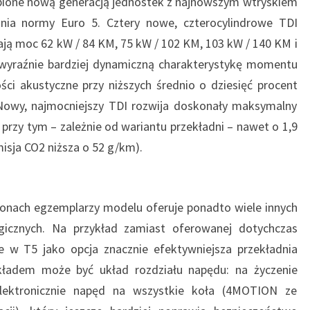
tąpione nową generacją jednostek z najnowszym wtryskiem
L
nia normy Euro 5. Cztery nowe, czterocylindrowe TDI
L
ają moc 62 kW / 84 KM, 75 kW / 102 KM, 103 kW / 140 KM i
E
wyraźnie bardziej dynamiczną charakterystykę momentu
I
C
ci akustyczne przy niższych średnio o dziesięć procent
A
. Nowy, najmocniejszy TDI rozwija doskonały maksymalny
L
 przy tym
– zależnie od wariantu przekładni – nawet o 1,9
I
misja CO2 niższa o 52 g/km).
F
O
R
N
onach egzemplarzy modelu oferuje ponadto wiele innych
I
gicznych. Na przykład zamiast oferowanej dotychczas
A
je w T5 jako opcja znacznie efektywniejsza przekładnia
kładem może być układ rozdziału napędu: na życzenie
lektronicznie napęd na wszystkie koła (4MOTION ze