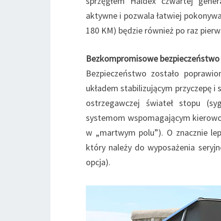
sprzęgłem Haldex czwartej genera
aktywne i pozwala łatwiej pokonyw
180 KM) będzie również po raz pier
Bezkompromisowe bezpieczeństwo
Bezpieczeństwo zostało poprawion
układem stabilizującym przyczepę i 
ostrzegawczej świateł stopu (sy
systemom wspomagającym kierowcę, 
w „martwym polu”). O znacznie lep
który należy do wyposażenia seryjn
opcja).