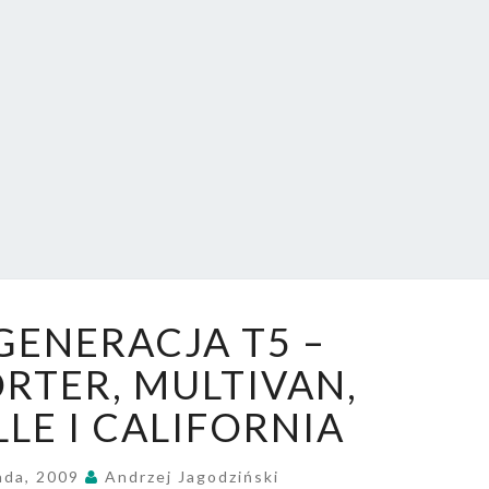
AUT
Schematy
Osiągi
Ogłoszenia.
Największe
W Polsce
FORUM.
N
ENERACJA T5 –
O
W
RTER, MULTIVAN,
A
LE I CALIFORNIA
G
E
N
ada, 2009
Andrzej Jagodziński