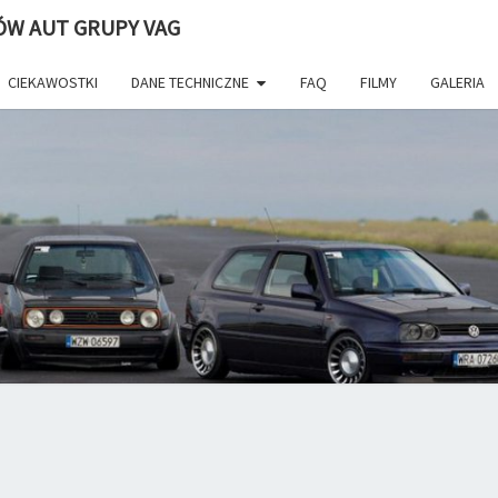
ÓW AUT GRUPY VAG
CIEKAWOSTKI
DANE TECHNICZNE
FAQ
FILMY
GALERIA
WWW.
Volkswagen
Golf. Portal
I Forum
Fanów VW.
–
Najlepsze
Porady
Zdjęcia
Tuning
MI
Dane
Techniczne
Filmy
Newsy