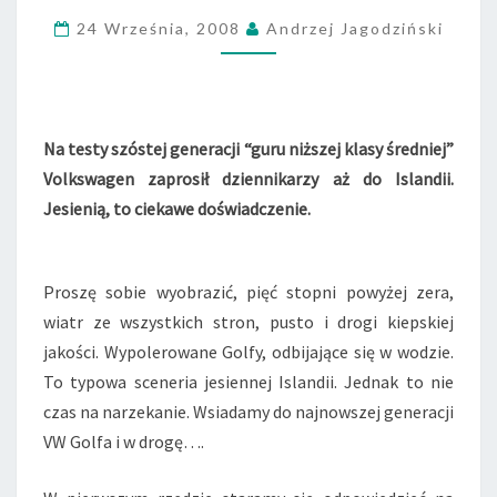
O
L
24 Września, 2008
Andrzej Jagodziński
F
6
–
P
I
Na testy szóstej generacji “guru niższej klasy średniej”
E
Volkswagen zaprosił dziennikarzy aż do Islandii.
R
Jesienią, to ciekawe doświadczenie.
W
S
Z
Proszę sobie wyobrazić, pięć stopni powyżej zera,
E
W
wiatr ze wszystkich stron, pusto i drogi kiepskiej
R
jakości. Wypolerowane Golfy, odbijające się w wodzie.
A
To typowa sceneria jesiennej Islandii. Jednak to nie
Ż
czas na narzekanie. Wsiadamy do najnowszej generacji
E
N
VW Golfa i w drogę….
I
A