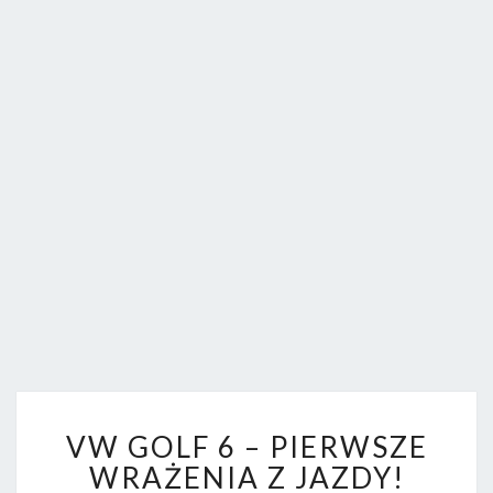
FORUM.
V
VW GOLF 6 – PIERWSZE
W
G
WRAŻENIA Z JAZDY!