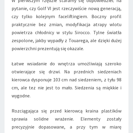
W pierwszym rzędzie staramy się odpowiedzieć na
Z
pytanie, czy Golf VI jest rzeczywiście nową generacją,
J
czy tylko kolejnym faceliftingiem. Boczny profil
A
Z
praktycznie bez zmian, modyfikacja atrapy wlotu
D
powietrza chłodnicy w stylu Sirocco. Tylne światła
Y
zespolone, jakby wypadły z Touarega, ale dzięki dużej
!
powierzchni prezentują się okazale.
Łatwe wsiadanie do wnętrza umożliwiają szeroko
otwierające się drzwi. Na przednich siedzeniach
kierowca dysponuje 103 cm nad siedzeniem, z tyłu 98
cm, ale tez nie jest to mało. Siedzenia są miękkie i
wygodne.
Rozciągająca się przed kierowcą kraina plastików
sprawia solidne wrażenie. Elementy zostały
precyzyjnie dopasowane, a przy tym w miarę