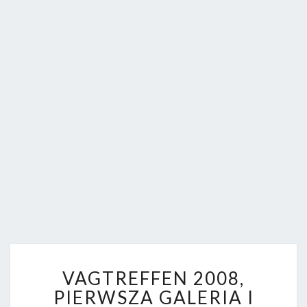
FORUM.
V
VAGTREFFEN 2008,
A
G
PIERWSZA GALERIA I