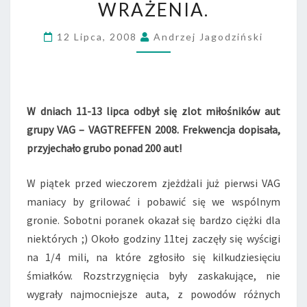
T
WRAŻENIA.
R
E
12 Lipca, 2008
Andrzej Jagodziński
F
F
E
N
2
W dniach 11-13 lipca odbył się zlot miłośników aut
0
grupy VAG – VAGTREFFEN 2008. Frekwencja dopisała,
0
przyjechało grubo ponad 200 aut!
8
,
P
W piątek przed wieczorem zjeżdżali już pierwsi VAG
I
maniacy by grilować i pobawić się we wspólnym
E
gronie. Sobotni poranek okazał się bardzo ciężki dla
R
niektórych ;) Około godziny 11tej zaczęły się wyścigi
W
na 1/4 mili, na które zgłosiło się kilkudziesięciu
S
Z
śmiałków. Rozstrzygnięcia były zaskakujące, nie
A
wygrały najmocniejsze auta, z powodów różnych
G