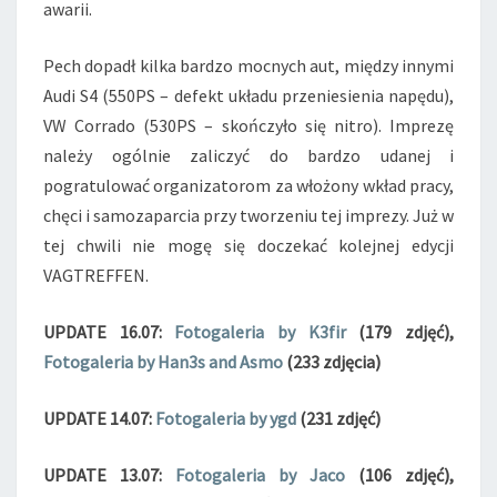
awarii.
A
L
Pech dopadł kilka bardzo mocnych aut, między innymi
E
R
Audi S4 (550PS – defekt układu przeniesienia napędu),
I
VW Corrado (530PS – skończyło się nitro). Imprezę
A
należy ogólnie zaliczyć do bardzo udanej i
I
pogratulować organizatorom za włożony wkład pracy,
W
R
chęci i samozaparcia przy tworzeniu tej imprezy. Już w
A
tej chwili nie mogę się doczekać kolejnej edycji
Ż
VAGTREFFEN.
E
N
UPDATE 16.07:
Fotogaleria by K3fir
(179 zdjęć),
I
A
Fotogaleria by Han3s and Asmo
(233 zdjęcia)
.
UPDATE 14.07:
Fotogaleria by ygd
(231 zdjęć)
UPDATE 13.07:
Fotogaleria by Jaco
(106 zdjęć),