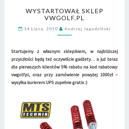
W
WYSTARTOWAŁ SKLEP
Y
VWGOLF.PL
S
T
14 Lipca, 2010
Andrzej Jagodziński
A
R
T
O
Startujemy z własnym sklepikiem, w najbliższej
W
przyszłości będą też oczywiście gadżety… a już teraz
A
dla pierwszych klientów 5% rabatu na kod rabatowy:
Ł
vwgolfpl, oraz przy zamówienie powyżej 1000zł –
S
K
wysyłka kurierem UPS zupełnie gratis :)
L
E
P
V
W
G
O