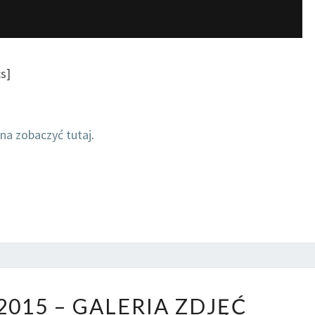
cs]
na zobaczyć tutaj
.
V
2015 – GALERIA ZDJĘĆ
A