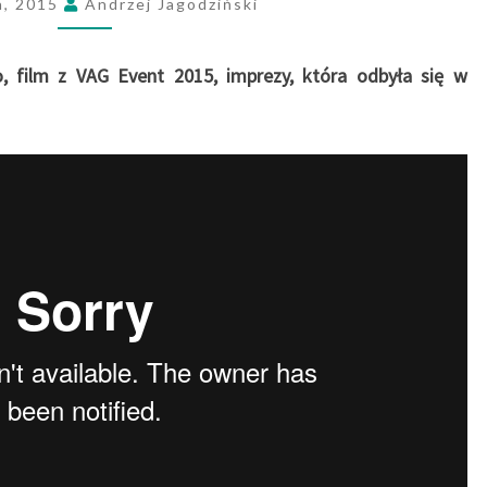
a, 2015
Andrzej Jagodziński
E
V
E
, film z VAG Event 2015, imprezy, która odbyła się w
N
T
2
0
1
5
–
F
I
L
M