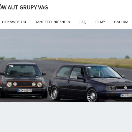
ÓW AUT GRUPY VAG
CIEKAWOSTKI
DANE TECHNICZNE
FAQ
FILMY
GALERIA
WWW.
Volkswagen
Golf. Portal
I Forum
Fanów VW.
–
Najlepsze
Porady
Zdjęcia
Tuning
MI
Dane
Techniczne
Filmy
Newsy