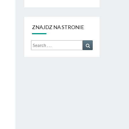
ZNAJDZ NA STRONIE
Search
Search
for: