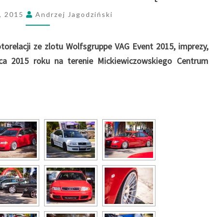
G
a, 2015
Andrzej Jagodziński
E
V
E
torelacji ze zlotu Wolfsgruppe VAG Event 2015, imprezy,
N
pca 2015 roku na terenie Mickiewiczowskiego Centrum
T
2
0
1
5
–
G
A
L
E
R
I
A