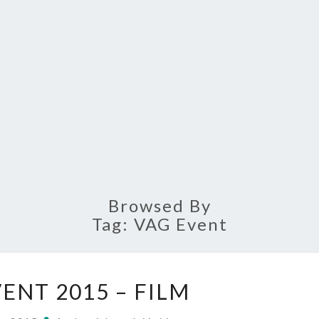
AUT
Schematy
Osiągi
Ogłoszenia.
Największe
W Polsce
FORUM.
Browsed By
Tag: VAG Event
V
ENT 2015 – FILM
A
G