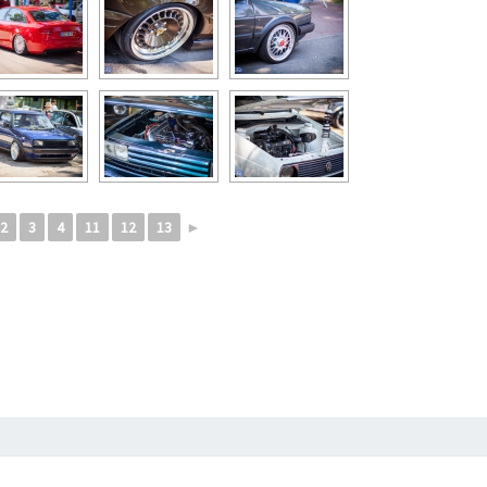
Z
D
J
Ę
Ć
2
3
4
11
12
13
►