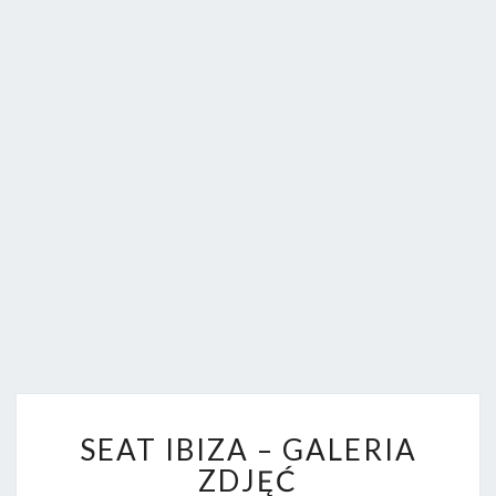
FORUM.
S
SEAT IBIZA – GALERIA
E
A
ZDJĘĆ