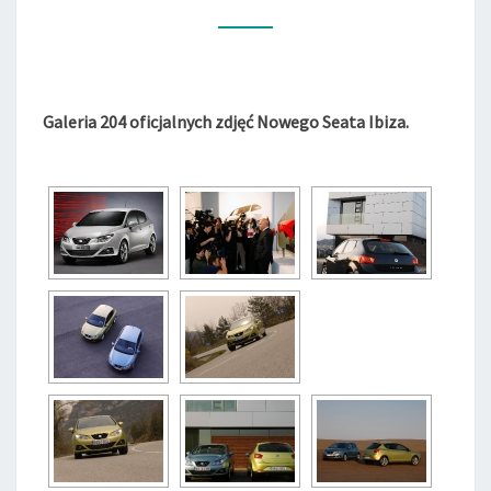
T
I
B
I
Z
Galeria 204 oficjalnych zdjęć Nowego Seata Ibiza.
A
–
G
A
L
E
R
I
A
Z
D
J
Ę
Ć