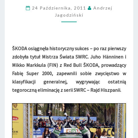
D
A
24 Października, 2011
Andrzej
M
Jagodziński
I
S
T
R
Z
ŠKODA osiągnęła historyczny sukces – po raz pierwszy
E
zdobyła tytuł Mistrza Świata SWRC. Juho Hänninen i
M
Mikko Markkula (FIN) z Red Bull ŠKODA, prowadzący
Ś
Fabię Super 2000, zapewnili sobie zwycięstwo w
W
klasyfikacji generalnej, wygrywając ostatnią
I
A
tegoroczną eliminację z serii SWRC – Rajd Hiszpanii.
T
A
S
W
R
C
!