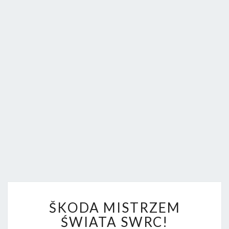
FORUM.
Š
ŠKODA MISTRZEM
K
O
ŚWIATA SWRC!