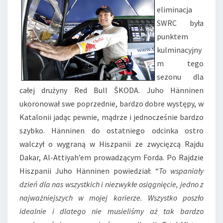
eliminacja
SWRC była
punktem
kulminacyjny
m tego
sezonu dla
całej drużyny Red Bull ŠKODA. Juho Hänninen
ukoronował swe poprzednie, bardzo dobre występy, w
Katalonii jadąc pewnie, mądrze i jednocześnie bardzo
szybko. Hänninen do ostatniego odcinka ostro
walczył o wygraną w Hiszpanii ze zwycięzcą Rajdu
Dakar, Al-Attiyah’em prowadzącym Forda. Po Rajdzie
Hiszpanii Juho Hänninen powiedział: “
To wspaniały
dzień dla nas wszystkich i niezwykłe osiągnięcie, jedno z
najważniejszych w mojej karierze. Wszystko poszło
idealnie i dlatego nie musieliśmy aż tak bardzo